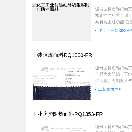
编号面料名称门幅克重适
水防油面料特点:本
具有抗虫蛀功能低烟
色牢度更高。应用
化工工业防远红外
饰装修，同时应用于
国内:全部产品符合GB
工装阻燃面料RQ1330-FR
编号面料名称门幅克重适
产品离火即熄，不
烟无毒、无刺激性气
范围：应用于宾馆
工装阻燃面料
于火车、汽车、飞机
合GB20286200
工业防护阻燃面料RQ1353-FR
编号面料名称门幅克重适