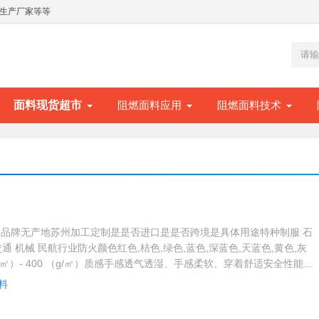
生产厂家等等
面料现货超市
阻燃面料应用
阻燃面料技术
品牌无产地苏州加工定制是是否进口是是否跨境是具体用途特种制服 石
交通 机械 民航行业防火颜色红色,桔色,绿色,蓝色,深蓝色,天蓝色,黄色,灰
g/㎡）- 400 （g/㎡）质感手感透气透湿、手感柔软、穿着舒适安全性能无
全可靠幅宽150cm染整工艺全工艺染整 阻燃 防火 抗油拒水执行标准EN
料
612，IEC 61482-1可售卖地全国特点:本产品离火即熄，不继续燃烧；经多次
；耐化学性，且具有抗虫蛀功能低...