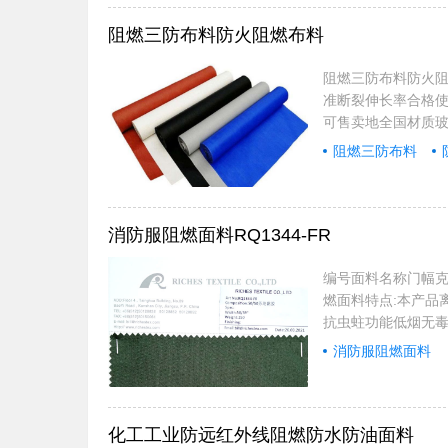
阻燃三防布料防火阻燃布料
阻燃三防布料防火阻
准断裂伸长率合格使用
可售卖地全国材质玻
洗涤仍保持阻燃性
阻燃三防布料
型产品。手感佳,比
所、学校医院、办
以及其它……...
消防服阻燃面料RQ1344-FR
编号面料名称门幅克重适
燃面料特点:本产品
抗虫蛀功能低烟无毒
度更高。应用范围
消防服阻燃面料
修，同时应用于火车
内:全部产品符合GB2
化工工业防远红外线阻燃防水防油面料