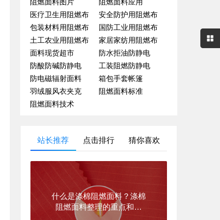
阻燃面料图片
阻燃面料应用
医疗卫生用阻燃布
安全防护用阻燃布
包装材料用阻燃布
国防工业用阻燃布
土工农业用阻燃布
家居家纺用阻燃布
面料现货超市
防水拒油防静电
防酸防碱防静电
工装阻燃防静电
防电磁辐射面料
箱包手套帐篷
羽绒服风衣夹克
阻燃面料标准
阻燃面料技术
站长推荐
点击排行
猜你喜欢
什么是涤棉阻燃面料？涤棉
阻燃面料整理的重点和难
点？