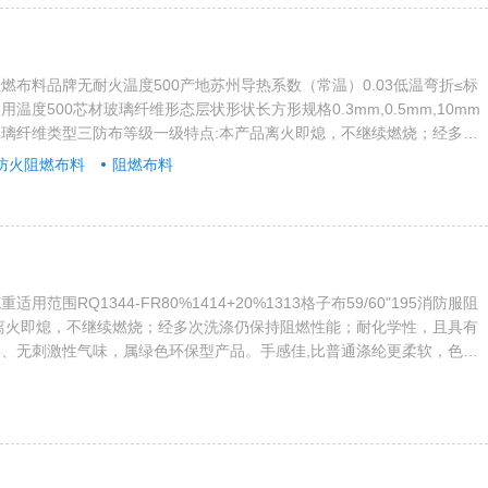
燃布料品牌无耐火温度500产地苏州导热系数（常温）0.03低温弯折≤标
温度500芯材玻璃纤维形态层状形状长方形规格0.3mm,0.5mm,10mm
璃纤维类型三防布等级一级特点:本产品离火即熄，不继续燃烧；经多次
能；耐化学性，且具有抗虫蛀功能低烟无毒、无刺激性气味，属绿色环保
防火阻燃布料
阻燃布料
普通涤纶更柔软，色牢度更高。应用范围：应用于宾馆酒店、餐饮娱乐场
公楼堂等领域内装饰装修，同时应用于火车、汽车、飞机和轮船的内饰，
用范围RQ1344-FR80%1414+20%1313格子布59/60"195消防服阻
离火即熄，不继续燃烧；经多次洗涤仍保持阻燃性能；耐化学性，且具有
、无刺激性气味，属绿色环保型产品。手感佳,比普通涤纶更柔软，色牢
：应用于宾馆酒店、餐饮娱乐场所、学校医院、办公楼堂等领域内装饰装
、汽车、飞机和轮船的内饰，以及其它……。产品标准符合如下:1、国
02862006耐洗涤阻燃一级和GB8624阻燃B1级...