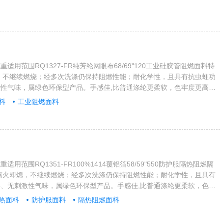
酒店、餐饮娱乐场所、学校医院、办公楼堂等领域内装饰装修，同时应用
和轮船的内饰，以及其它……。产品标准符合如下:1、国内:全部产品符
6耐洗涤阻燃一级和GB8624阻燃B1级；2、国际阻燃标准有：法...
适用范围RQ1327-FR纯芳纶网眼布68/69"120工业硅胶管阻燃面料特
，不继续燃烧；经多次洗涤仍保持阻燃性能；耐化学性，且具有抗虫蛀功
性气味，属绿色环保型产品。手感佳,比普通涤纶更柔软，色牢度更高。
宾馆酒店、餐饮娱乐场所、学校医院、办公楼堂等领域内装饰装修，同时
料
工业阻燃面料
飞机和轮船的内饰，以及其它……。产品标准符合如下:1、国内:全部产
006耐洗涤阻燃一级和GB8624阻燃B1级；2、国际阻燃标准有...
用范围RQ1351-FR100%1414覆铝箔58/59"550防护服隔热阻燃隔
离火即熄，不继续燃烧；经多次洗涤仍保持阻燃性能；耐化学性，且具有
、无刺激性气味，属绿色环保型产品。手感佳,比普通涤纶更柔软，色牢
：应用于宾馆酒店、餐饮娱乐场所、学校医院、办公楼堂等领域内装饰装
热面料
防护服面料
隔热阻燃面料
、汽车、飞机和轮船的内饰，以及其它……。产品标准符合如下:1、国
02862006耐洗涤阻燃一级和GB8624阻燃B1级；2、...