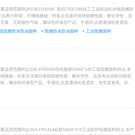
用范围RQN1362100%N 双657/58"280化工工业防远红外线阻燃防
产品离火即熄，不继续燃烧；经多次洗涤仍保持阻燃性能；耐化学性，且
无毒、无刺激性气味，属绿色环保型产品。手感佳,比普通涤纶更柔软，
范围：应用于宾馆酒店、餐饮娱乐场所、学校医院、办公楼堂等领域内装
线阻燃防水防油面料
阻燃防水防油面料
工业阻燃面料
火车、汽车、飞机和轮船的内饰，以及其它……。产品标准符合如下:1、
202862006耐洗涤阻燃一级和GB8624阻...
用范围RQ1330-FR50/50芳纶黏胶59/60"145工装阻燃面料特点:本
继续燃烧；经多次洗涤仍保持阻燃性能；耐化学性，且具有抗虫蛀功能低
味，属绿色环保型产品。手感佳,比普通涤纶更柔软，色牢度更高。应用
酒店、餐饮娱乐场所、学校医院、办公楼堂等领域内装饰装修，同时应用
和轮船的内饰，以及其它……。产品标准符合如下:1、国内:全部产品符
6耐洗涤阻燃一级和GB8624阻燃B1级；2、国际阻燃标准有...
用范围RQ1353-FR1414硅胶59/60"470工业防护阻燃面料特点:本产