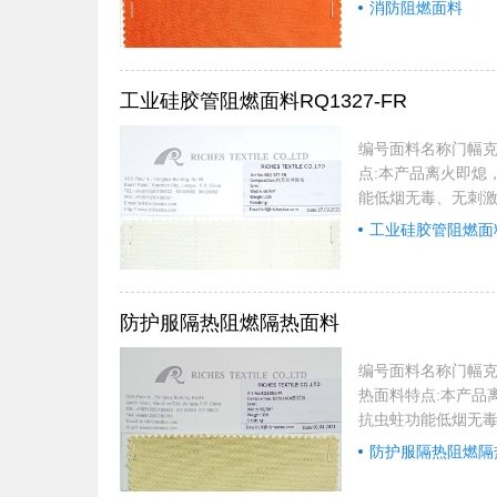
范围：应用于宾馆
消防阻燃面料
于火车、汽车、飞机
合GB20286200
工业硅胶管阻燃面料RQ1327-FR
编号面料名称门幅克重
点:本产品离火即熄
能低烟无毒、无刺激
应用范围：应用于
工业硅胶管阻燃面
应用于火车、汽车、
品符合GB202862
防护服隔热阻燃隔热面料
编号面料名称门幅克重适
热面料特点:本产品
抗虫蛀功能低烟无毒
度更高。应用范围
防护服隔热阻燃隔
修，同时应用于火车
内:全部产品符合GB2