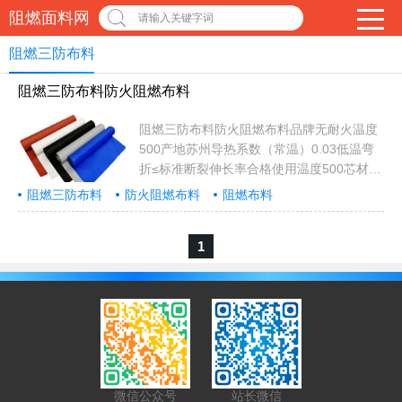
阻燃面料网
请输入关键字词
阻燃三防布料
阻燃三防布料防火阻燃布料
阻燃三防布料防火阻燃布料品牌无耐火温度
500产地苏州导热系数（常温）0.03低温弯
折≤标准断裂伸长率合格使用温度500芯材玻
璃纤维形态层状形状长方形规格
阻燃三防布料
防火阻燃布料
阻燃布料
0.3mm,0.5mm,10mm可售卖地全国材质玻
璃纤维类型三防布等级一级特点:本产品离火
1
即熄，不继续燃烧；经多次洗涤仍保持阻燃
性能；耐化学性，且具有抗虫蛀功能低烟无
毒、无刺激性气味，属绿色环保型产品。手
感佳,比普通涤纶更柔软，色牢度更高。应用
范围：应用于宾馆酒店、餐饮娱乐场所、学
校医院、办公楼堂等领域内装饰装修，同时
应用于火车、汽车、飞机和轮船的内饰，以
及其它……...
微信公众号
站长微信