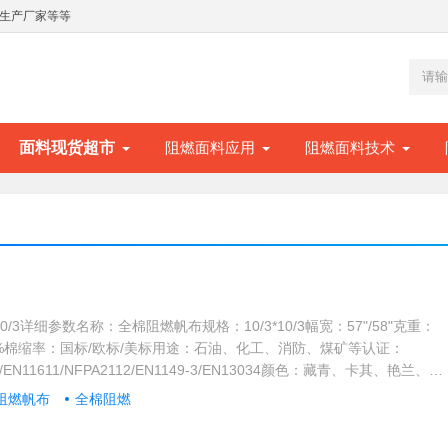
生产厂家等等
面料现货超市
阻燃面料应用
阻燃面料技术
10/3详细参数名称：全棉阻燃帆布规格：10/3*10/3幅宽：57"/58"克重：
00%棉缩率：国标/欧标/美标用途：石油、化工、消防、煤矿等认证：
B级/EN11611/NFPA2112/EN1149-3/EN13034颜色：藏青、卡其、艳兰、桔
白等按客户要求产品详情公司生产的全棉阻燃面料，是采用国际上先进的
阻燃帆布
全棉阻燃
AN）＂生产工艺进行整理，所使用的阻燃剂在织物内部形成永久交联而产
...